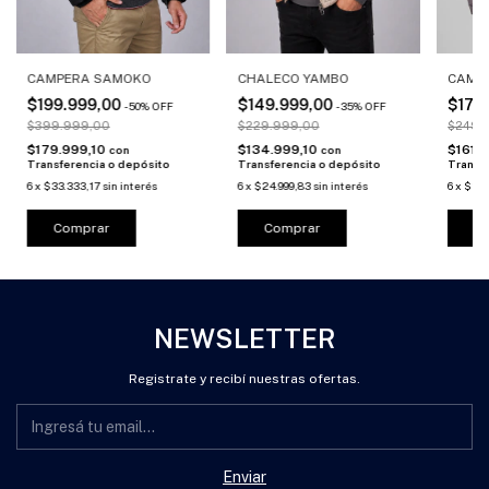
CAMPE
CAMPERA SAMOKO
CHALECO YAMBO
$179
$199.999,00
$149.999,00
-
50
%
OFF
-
35
%
OFF
$249.
$399.999,00
$229.999,00
$161.
$179.999,10
$134.999,10
con
con
Transf
Transferencia o depósito
Transferencia o depósito
6
x
$29.
6
x
$33.333,17
sin interés
6
x
$24.999,83
sin interés
C
Comprar
Comprar
NEWSLETTER
Registrate y recibí nuestras ofertas.