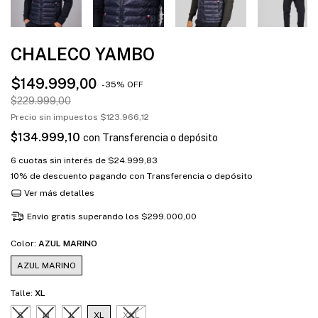
CHALECO YAMBO
$149.999,00
-
35
%
OFF
$229.999,00
Precio sin impuestos
$123.966,12
$134.999,10
con
Transferencia o depósito
6
cuotas sin interés de
$24.999,83
10% de descuento
pagando con Transferencia o depósito
Ver más detalles
Envío gratis
superando los
$299.000,00
Color:
AZUL MARINO
AZUL MARINO
Talle:
XL
S
M
L
XL
XXL