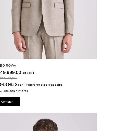
BO ROWA
49.999,00
-
31
%
OFF
99.999,00
94.999,10
con
Transferencia o depósito
$91.666,50
sin interés
Comprar