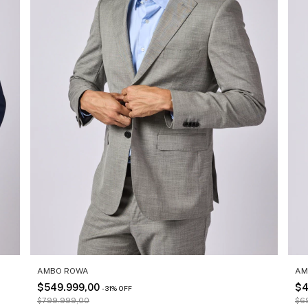
AMBO ROWA
AM
$549.999,00
$4
-
31
%
OFF
$799.999,00
$6