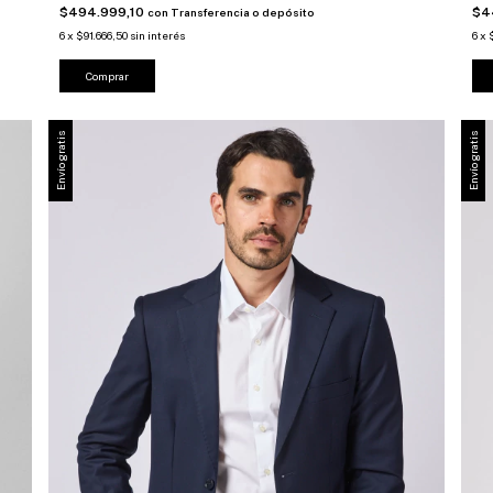
$494.999,10
$4
con
Transferencia o depósito
6
x
$91.666,50
sin interés
6
x
Comprar
Envío gratis
Envío gratis