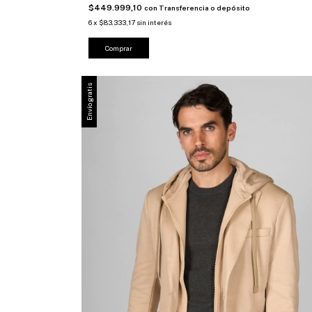
$449.999,10
con
Transferencia o depósito
6
x
$83.333,17
sin interés
Comprar
Envío gratis