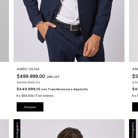
AMBO VILNA
AM
$499.999,00
$5
-
29
%
OFF
$699.999,00
$7
$449.999,10
$4
con
Transferencia o depósito
6
x
$83.333,17
sin interés
6
x
Comprar
Envío gratis
Envío gratis