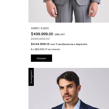
AMBO AGEN
$499.999,00
-
29
%
OFF
$699.999,00
$449.999,10
con
Transferencia o depósito
6
x
$83.333,17
sin interés
Comprar
Envío gratis