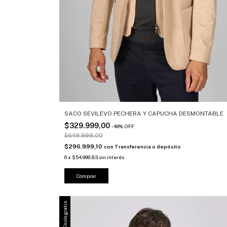
SACO SEVILEVO PECHERA Y CAPUCHA DESMONTABLE
$329.999,00
-
49
%
OFF
$649.999,00
$296.999,10
con
Transferencia o depósito
6
x
$54.999,83
sin interés
Comprar
Envío gratis