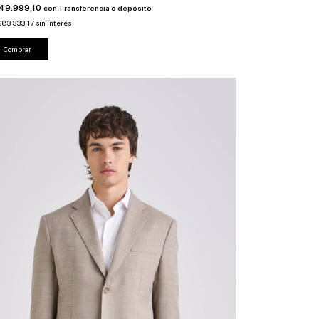
49.999,10
con
Transferencia o depósito
$83.333,17
sin interés
Comprar