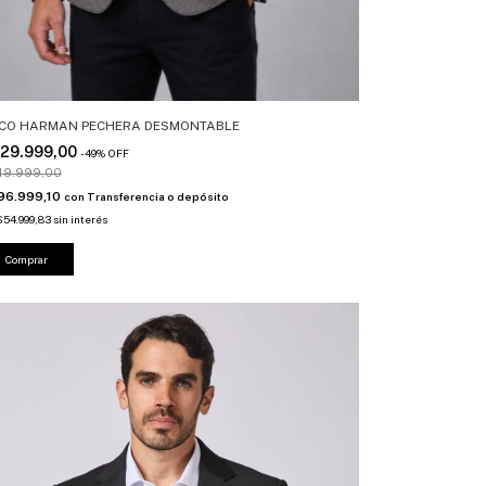
CO HARMAN PECHERA DESMONTABLE
29.999,00
-
49
%
OFF
49.999,00
96.999,10
con
Transferencia o depósito
$54.999,83
sin interés
Comprar