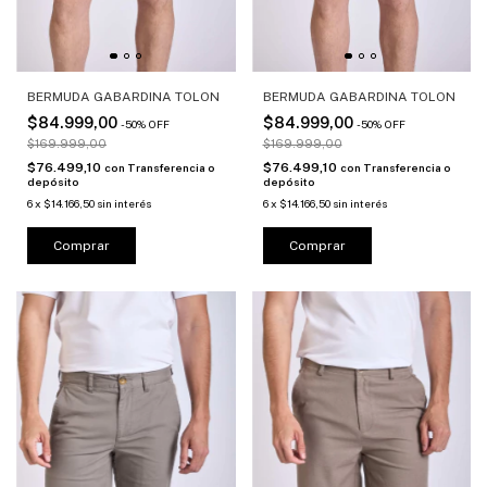
BERMUDA GABARDINA TOLON
BERMUDA GABARDINA TOLON
$84.999,00
$84.999,00
-
50
%
OFF
-
50
%
OFF
$169.999,00
$169.999,00
$76.499,10
$76.499,10
con
Transferencia o
con
Transferencia o
depósito
depósito
6
x
$14.166,50
sin interés
6
x
$14.166,50
sin interés
Comprar
Comprar