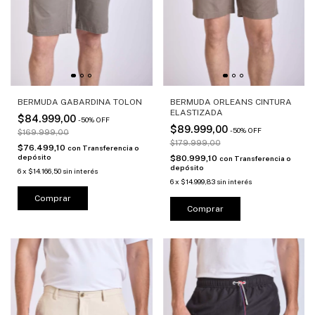
BERMUDA GABARDINA TOLON
BERMUDA ORLEANS CINTURA
ELASTIZADA
$84.999,00
-
50
%
OFF
$89.999,00
-
50
%
OFF
$169.999,00
$179.999,00
$76.499,10
con
Transferencia o
depósito
$80.999,10
con
Transferencia o
depósito
6
x
$14.166,50
sin interés
6
x
$14.999,83
sin interés
Comprar
Comprar