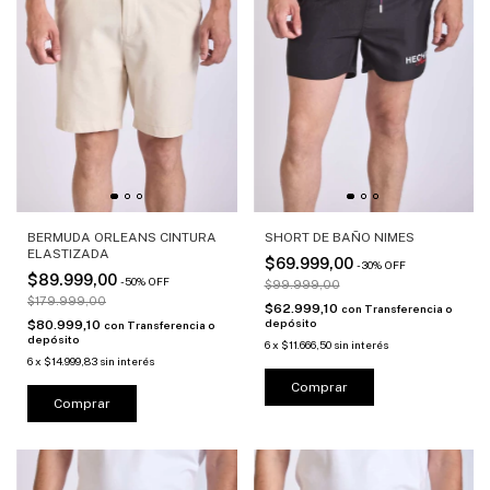
BERMUDA ORLEANS CINTURA
SHORT DE BAÑO NIMES
ELASTIZADA
$69.999,00
-
30
%
OFF
$89.999,00
-
50
%
OFF
$99.999,00
$179.999,00
$62.999,10
con
Transferencia o
depósito
$80.999,10
con
Transferencia o
depósito
6
x
$11.666,50
sin interés
6
x
$14.999,83
sin interés
Comprar
Comprar