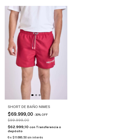
SHORT DE BAÑO NIMES
$69.999,00
-
30
%
OFF
$99.999,00
$62.999,10
con
Transferencia o
depósito
6
x
$11.666,50
sin interés