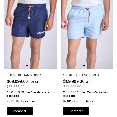
SHORT DE BAÑO NIMES
SHORT DE BAÑO NIMES
$69.999,00
$69.999,00
-
30
%
OFF
-
30
%
OFF
$99.999,00
$99.999,00
$62.999,10
$62.999,10
con
Transferencia o
con
Transferencia o
depósito
depósito
6
x
$11.666,50
sin interés
6
x
$11.666,50
sin interés
Comprar
Comprar