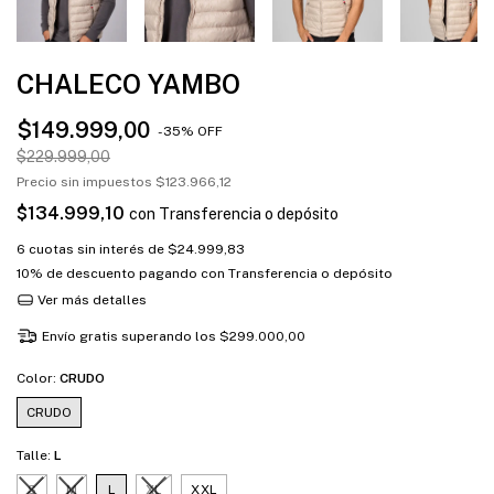
CHALECO YAMBO
$149.999,00
-
35
%
OFF
$229.999,00
Precio sin impuestos
$123.966,12
$134.999,10
con
Transferencia o depósito
6
cuotas sin interés de
$24.999,83
10% de descuento
pagando con Transferencia o depósito
Ver más detalles
Envío gratis
superando los
$299.000,00
Color:
CRUDO
CRUDO
Talle:
L
S
M
L
XL
XXL