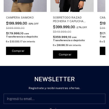
SOBRETODO RAZAD
CAMPERA SAMOKO
CAMP
PECHERA Y CAPUCHA
$199.999,00
$199
-
50
%
OFF
DESMONTABLE
$399.999,00
-
27
%
OFF
$399.999,00
$399.
$549.999,00
$179.999,10
$179.
con
Transferencia o depósito
Transf
$359.999,10
con
Transferencia o depósito
6
x
$33.333,17
sin interés
6
x
$33.
6
x
$66.666,50
sin interés
Comprar
C
Comprar
NEWSLETTER
Registrate y recibí nuestras ofertas.