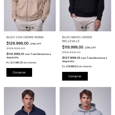
BUZO CON CIERRE REIMS
BUZO MEDIO CIERRE
BELLEVILLE
$129.999,00
-
24
%
OFF
$119.999,00
-
25
%
OFF
$169.999,00
$159.999,00
$116.999,10
con
Transferencia o
depósito
$107.999,10
con
Transferencia o
depósito
6
x
$21.666,50
sin interés
6
x
$19.999,83
sin interés
Comprar
Comprar