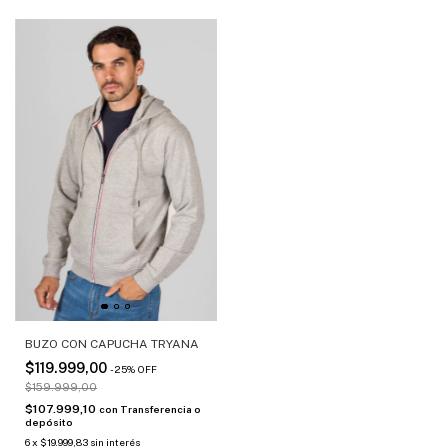
BUZO CON CAPUCHA TRYANA
$119.999,00
-
25
%
OFF
$159.999,00
$107.999,10
con
Transferencia o
depósito
6
x
$19.999,83
sin interés