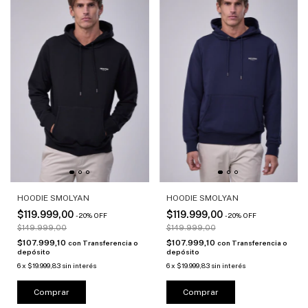
HOODIE SMOLYAN
HOODIE SMOLYAN
$119.999,00
$119.999,00
-
20
%
OFF
-
20
%
OFF
$149.999,00
$149.999,00
$107.999,10
$107.999,10
con
Transferencia o
con
Transferencia o
depósito
depósito
6
x
$19.999,83
sin interés
6
x
$19.999,83
sin interés
Comprar
Comprar