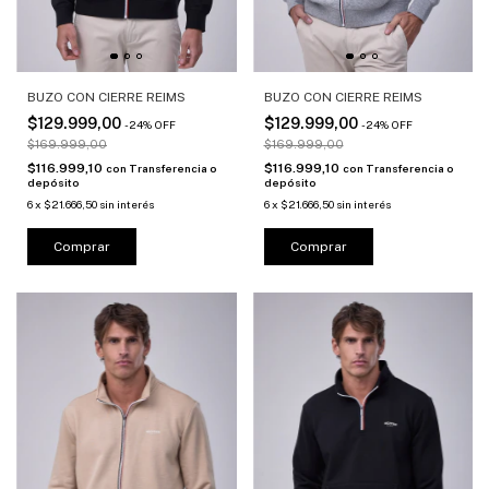
BUZO CON CIERRE REIMS
BUZO CON CIERRE REIMS
$129.999,00
$129.999,00
-
24
%
OFF
-
24
%
OFF
$169.999,00
$169.999,00
$116.999,10
$116.999,10
con
Transferencia o
con
Transferencia o
depósito
depósito
6
x
$21.666,50
sin interés
6
x
$21.666,50
sin interés
Comprar
Comprar