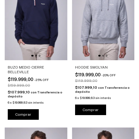
BUZO MEDIO CIERRE
HOODIE SMOLYAN
BELLEVILLE
$119.999,00
-
20
%
OFF
$119.999,00
-
25
%
OFF
$149.999,00
$159.999,00
$107.999,10
con
Transferencia o
depósito
$107.999,10
con
Transferencia o
depósito
6
x
$19.999,83
sin interés
6
x
$19.999,83
sin interés
Comprar
Comprar