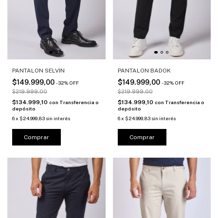
PANTALON SELVIN
PANTALON BADOK
$149.999,00
$149.999,00
-
32
%
OFF
-
32
%
OFF
$219.999,00
$219.999,00
$134.999,10
$134.999,10
con
Transferencia o
con
Transferencia o
depósito
depósito
6
x
$24.999,83
sin interés
6
x
$24.999,83
sin interés
Comprar
Comprar