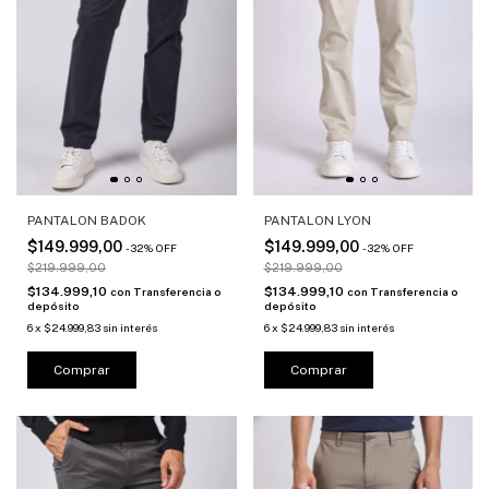
PANTALON BADOK
PANTALON LYON
$149.999,00
$149.999,00
-
32
%
OFF
-
32
%
OFF
$219.999,00
$219.999,00
$134.999,10
$134.999,10
con
Transferencia o
con
Transferencia o
depósito
depósito
6
x
$24.999,83
sin interés
6
x
$24.999,83
sin interés
Comprar
Comprar