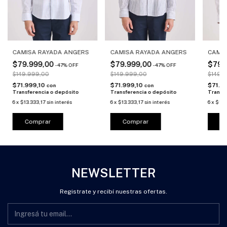
CAMISA RAYADA ANGERS
CAMISA RAYADA ANGERS
CAMIS
$79.999,00
$79.999,00
$79.
-
47
%
OFF
-
47
%
OFF
$149.999,00
$149.999,00
$149.
$71.999,10
$71.999,10
$71.9
con
con
Transferencia o depósito
Transferencia o depósito
Transf
6
x
$13.333,17
sin interés
6
x
$13.333,17
sin interés
6
x
$13.
Comprar
Comprar
C
NEWSLETTER
Registrate y recibí nuestras ofertas.