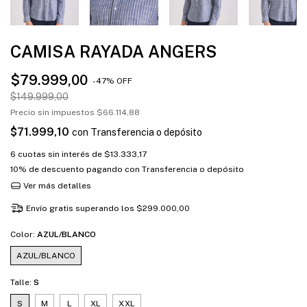
CAMISA RAYADA ANGERS
$79.999,00
-
47
%
OFF
$149.999,00
Precio sin impuestos
$66.114,88
$71.999,10
con
Transferencia o depósito
6
cuotas sin interés de
$13.333,17
10% de descuento
pagando con Transferencia o depósito
Ver más detalles
Envío gratis
superando los
$299.000,00
Color:
AZUL/BLANCO
AZUL/BLANCO
Talle:
S
S
M
L
XL
XXL