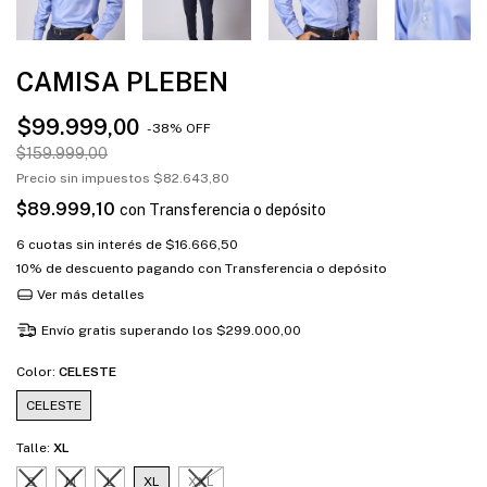
CAMISA PLEBEN
$99.999,00
-
38
%
OFF
$159.999,00
Precio sin impuestos
$82.643,80
$89.999,10
con
Transferencia o depósito
6
cuotas sin interés de
$16.666,50
10% de descuento
pagando con Transferencia o depósito
Ver más detalles
Envío gratis
superando los
$299.000,00
Color:
CELESTE
CELESTE
Talle:
XL
S
M
L
XL
XXL