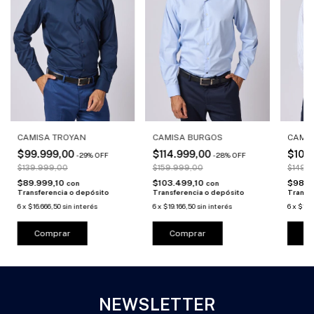
CAMISA TROYAN
CAMISA BURGOS
CAMI
$99.999,00
$114.999,00
$109
-
29
%
OFF
-
28
%
OFF
$139.999,00
$159.999,00
$149.
$89.999,10
$103.499,10
$98.9
con
con
Transferencia o depósito
Transferencia o depósito
Transf
6
x
$16.666,50
sin interés
6
x
$19.166,50
sin interés
6
x
$18.
Comprar
Comprar
C
NEWSLETTER