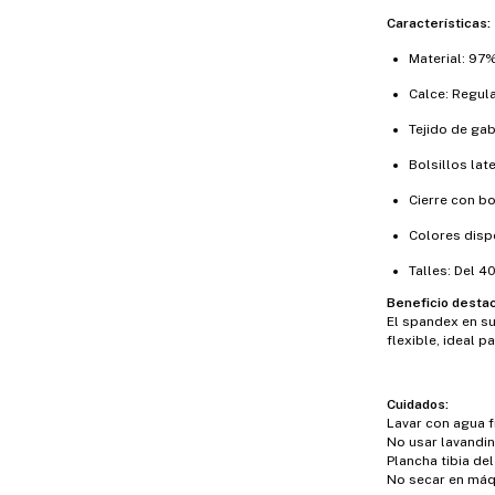
Características:
Material: 9
Calce: Regula
Tejido de gab
Bolsillos lat
Cierre con bo
Colores disp
Talles: Del 40
Beneficio desta
El spandex en s
flexible, ideal p
Cuidados:
Lavar con agua fr
No usar lavandin
Plancha tibia del
No secar en máq