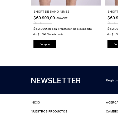
URA
SHORT DE BAÑO NIMES
SHORT
$69.999,00
$69.
-
30
%
OFF
$99.999,00
$99.9
$62.999,10
$62.9
con
Transferencia o depósito
ia o depósito
6
x
$11.666,50
sin interés
6
x
$11.6
Comprar
Co
NEWSLETTER
Registra
INICIO
ACERC
NUESTROS PRODUCTOS
CAMBI