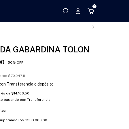
0
DA GABARDINA TOLON
00
-
50
%
OFF
estos
$70.247,11
con
Transferencia o depósito
erés de
$14.166,50
to
pagando con Transferencia
lles
superando los
$299.000,00