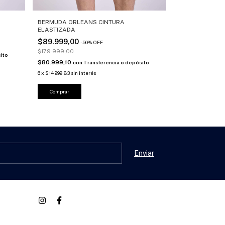
BERMUDA ORLEANS CINTURA
BERMUDA GAB
ELASTIZADA
$84.999,00
-
$89.999,00
-
50
%
OFF
$169.999,00
$179.999,00
$76.499,10
ito
con
$80.999,10
con
Transferencia o depósito
6
x
$14.166,50
sin in
6
x
$14.999,83
sin interés
Comprar
Comprar