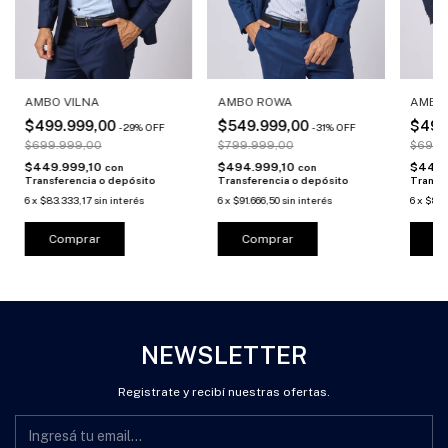
AMBO VILNA
AMBO ROWA
AMBO 
$499.999,00
$549.999,00
$499
-
29
%
OFF
-
31
%
OFF
$699.999,00
$799.999,00
$699.
$449.999,10
$494.999,10
$449.
con
con
Transferencia o depósito
Transferencia o depósito
Transf
6
x
$83.333,17
sin interés
6
x
$91.666,50
sin interés
6
x
$83.
Comprar
Comprar
C
NEWSLETTER
Registrate y recibí nuestras ofertas.