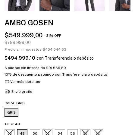
AMBO GOSEN
$549.999,00
-
31
%
OFF
$799.999,00
Precio sin impuestos
$454.544,63
$494.999,10
con
Transferencia o depósito
6
cuotas sin interés de
$91.666,50
10% de descuento
pagando con Transferencia o depósito
Ver más detalles
Envío gratis
Color:
GRIS
GRIS
Talle:
48
46
48
50
52
54
56
58
60